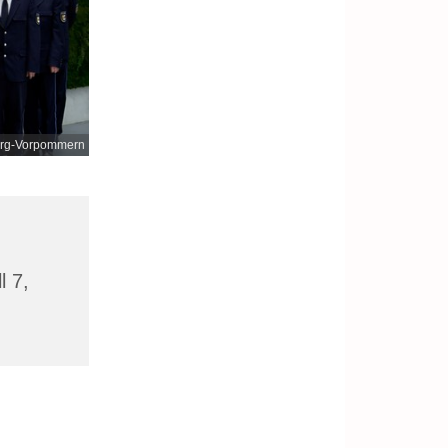
urg-Vorpommern
l 7,