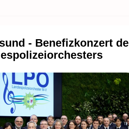
lsund - Benefizkonzert d
espolizeiorchesters