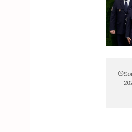
So
20