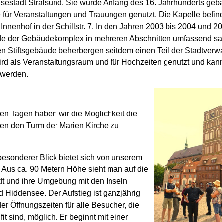
sestadt Stralsund
. Sie wurde Anfang des 16. Jahrhunderts geb
 für Veranstaltungen und Trauungen genutzt. Die Kapelle befind
Innenhof in der Schillstr. 7. In den Jahren 2003 bis 2004 und 2
e der Gebäudekomplex in mehreren Abschnitten umfassend san
n Stiftsgebäude beherbergen seitdem einen Teil der Stadtverwa
ird als Veranstaltungsraum und für Hochzeiten genutzt und kan
 werden.
n Tagen haben wir die Möglichkeit die
en den Turm der Marien Kirche zu
.
besonderer Blick bietet sich von unserem
. Aus ca. 90 Metern Höhe sieht man auf die
t und ihre Umgebung mit den Inseln
 Hiddensee. Der Aufstieg ist ganzjährig
r Öffnungszeiten für alle Besucher, die
 fit sind, möglich. Er beginnt mit einer