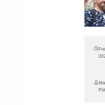
Fre
202
Ma
Pü