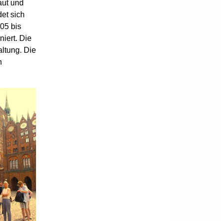
aut und
et sich
005 bis
iert. Die
ltung. Die
n