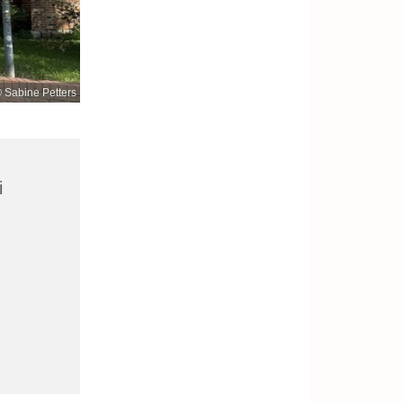
 Sabine Petters
i