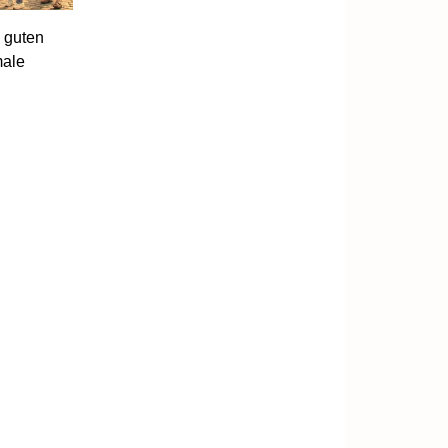
 guten
male