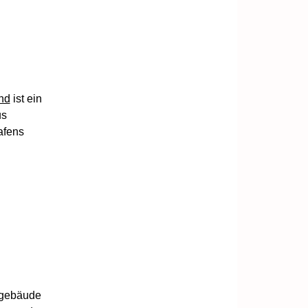
nd
ist ein
us
afens
ngebäude