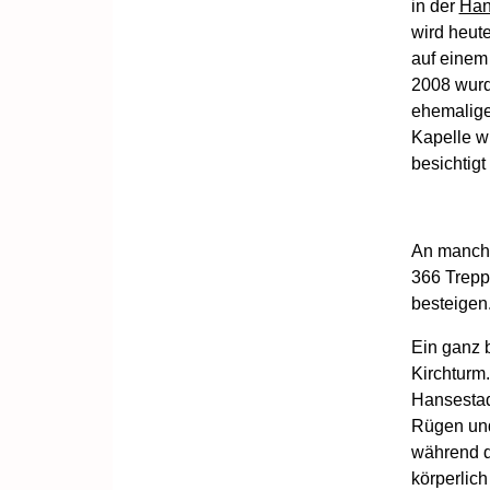
in der
Han
wird heute
auf einem 
2008 wurd
ehemalige
Kapelle w
besichtigt
An manche
366 Trepp
besteigen
Ein ganz 
Kirchturm
Hansestad
Rügen und
während de
körperlich