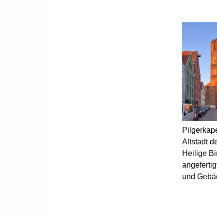
Pilgerkape
Altstadt d
Heilige B
angefertig
und Gebäc