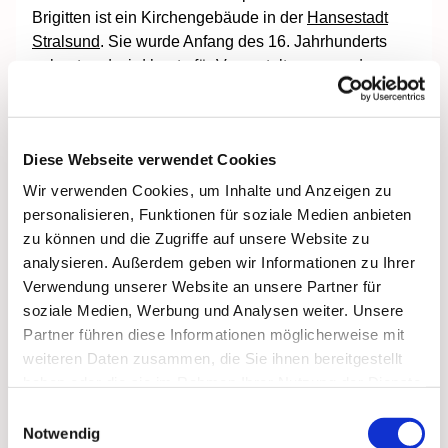
Brigitten ist ein
Kirchengebäude in der
Hansestadt
Stralsund
. Sie wurde Anfang des 16. Jahrhunderts
gebaut und wird heute für Veranstaltungen und
Trauungen genutzt. Die Kapelle befindet sich auf
einem Innenhof in der Schillstr. 7. In den Jahren 2003
bis 2004 und 2005 bis 2008 wurde der
Diese Webseite verwendet Cookies
Gebäudekomplex in mehreren Abschnitten umfassend
saniert. Die ehemaligen Stiftsgebäude beherbergen
Wir verwenden Cookies, um Inhalte und Anzeigen zu
seitdem einen Teil der Stadtverwaltung. Die Kapelle
personalisieren, Funktionen für soziale Medien anbieten
wird als Veranstaltungsraum und für Hochzeiten
zu können und die Zugriffe auf unsere Website zu
genutzt und kann besichtigt werden.
analysieren. Außerdem geben wir Informationen zu Ihrer
Verwendung unserer Website an unsere Partner für
soziale Medien, Werbung und Analysen weiter. Unsere
Partner führen diese Informationen möglicherweise mit
An manchen Tagen
weiteren Daten zusammen, die Sie ihnen bereitgestellt
haben wir die
haben oder die sie im Rahmen Ihrer Nutzung der Dienste
Möglichkeit die 366
gesammelt haben.
Treppen den Turm der
Einwilligungsauswahl
Notwendig
Marien Kirche zu