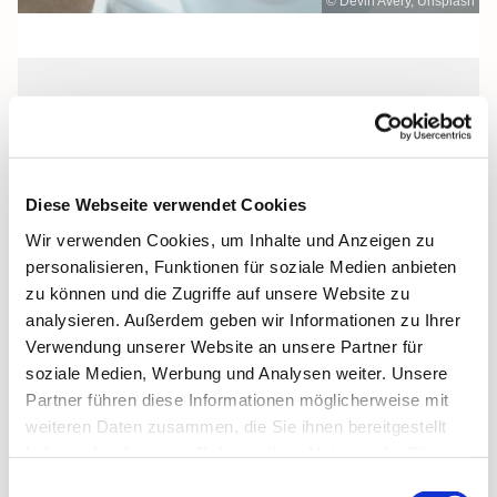
© Devin Avery, Unsplash
Dienstag, 5. Januar 2027, 10:00 Uhr
Gemeinderaum Seniorenzentrum St.
Diese Webseite verwendet Cookies
Josef, Stralsund, Jungfernstieg 3A,
Wir verwenden Cookies, um Inhalte und Anzeigen zu
18437 Stralsund
personalisieren, Funktionen für soziale Medien anbieten
zu können und die Zugriffe auf unsere Website zu
analysieren. Außerdem geben wir Informationen zu Ihrer
Verwendung unserer Website an unsere Partner für
soziale Medien, Werbung und Analysen weiter. Unsere
Partner führen diese Informationen möglicherweise mit
weiteren Daten zusammen, die Sie ihnen bereitgestellt
haben oder die sie im Rahmen Ihrer Nutzung der Dienste
gesammelt haben.
Einwilligungsauswahl