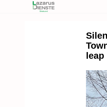
Sile
Town
leap