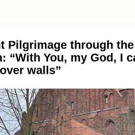
nt Pilgrimage through the
: “With You, my God, I c
 over walls”