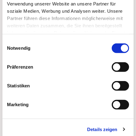
Verwendung unserer Website an unsere Partner für
soziale Medien, Werbung und Analysen weiter. Unsere
In silence, we walk along the city walls, guided by
Partner führen diese Informationen möglicherweise mit
brief reflections on the walls around us. The route
weiteren Daten zusammen, die Sie ihnen bereitgestellt
invites us to pause, reflect and gain new perspectives.
haben oder die sie im Rahmen Ihrer Nutzung der Dienste
gesammelt haben.
Einwilligungsauswahl
Notwendig
Präferenzen
Statistiken
Marketing
Details zeigen