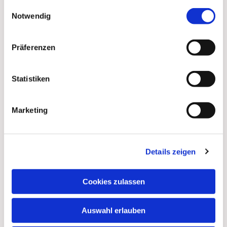
gesammelt haben.
Einwilligungsauswahl
Notwendig
Präferenzen
Statistiken
Marketing
Details zeigen
Dies könnte Sie auch
interessieren
Cookies zulassen
Auswahl erlauben