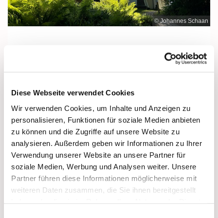
© Johannes Schaan
Sonntag, 30. August 2026, 12:00 Uhr
Diese Webseite verwendet Cookies
Maria Meeresstern, Sellin, Hochufer /
Wir verwenden Cookies, um Inhalte und Anzeigen zu
Waldweg, 18586 Sellin
personalisieren, Funktionen für soziale Medien anbieten
zu können und die Zugriffe auf unsere Website zu
analysieren. Außerdem geben wir Informationen zu Ihrer
Verwendung unserer Website an unsere Partner für
soziale Medien, Werbung und Analysen weiter. Unsere
Partner führen diese Informationen möglicherweise mit
weiteren Daten zusammen, die Sie ihnen bereitgestellt
haben oder die sie im Rahmen Ihrer Nutzung der Dienste
gesammelt haben.
Einwilligungsauswahl