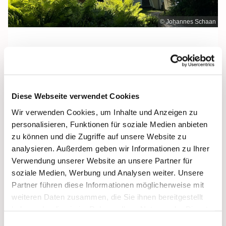
© Johannes Schaan
Sonntag, 16. August 2026, 12:00 Uhr
Diese Webseite verwendet Cookies
Maria Meeresstern, Sellin, Hochufer /
Wir verwenden Cookies, um Inhalte und Anzeigen zu
Waldweg, 18586 Sellin
personalisieren, Funktionen für soziale Medien anbieten
zu können und die Zugriffe auf unsere Website zu
analysieren. Außerdem geben wir Informationen zu Ihrer
Verwendung unserer Website an unsere Partner für
soziale Medien, Werbung und Analysen weiter. Unsere
Partner führen diese Informationen möglicherweise mit
weiteren Daten zusammen, die Sie ihnen bereitgestellt
haben oder die sie im Rahmen Ihrer Nutzung der Dienste
gesammelt haben.
Einwilligungsauswahl