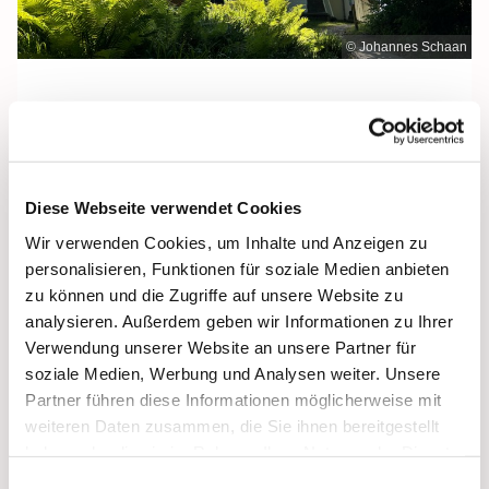
© Johannes Schaan
Sonntag, 26. Juli 2026, 12:00 Uhr
Diese Webseite verwendet Cookies
Maria Meeresstern, Sellin, Hochufer /
Wir verwenden Cookies, um Inhalte und Anzeigen zu
Waldweg, 18586 Sellin
personalisieren, Funktionen für soziale Medien anbieten
zu können und die Zugriffe auf unsere Website zu
analysieren. Außerdem geben wir Informationen zu Ihrer
Verwendung unserer Website an unsere Partner für
soziale Medien, Werbung und Analysen weiter. Unsere
Partner führen diese Informationen möglicherweise mit
weiteren Daten zusammen, die Sie ihnen bereitgestellt
haben oder die sie im Rahmen Ihrer Nutzung der Dienste
gesammelt haben.
Einwilligungsauswahl