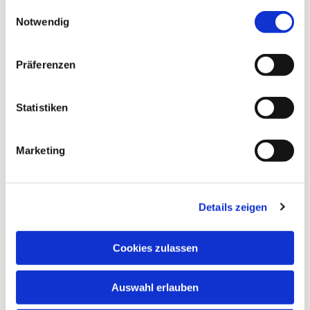
gesammelt haben.
Einwilligungsauswahl
Notwendig
Präferenzen
Statistiken
Marketing
Details zeigen
Dies könnte Sie auch
interessieren
Cookies zulassen
Auswahl erlauben