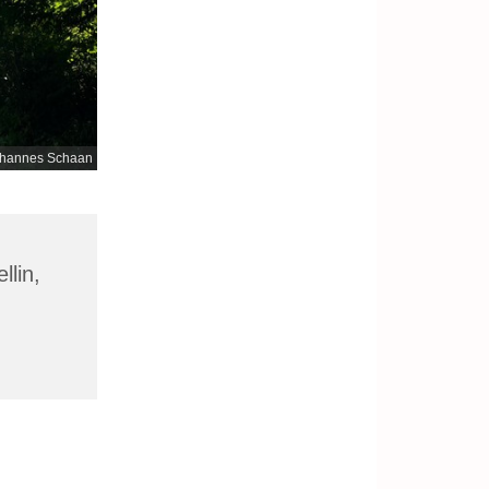
hannes Schaan
llin,