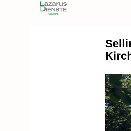
Sell
Kirc