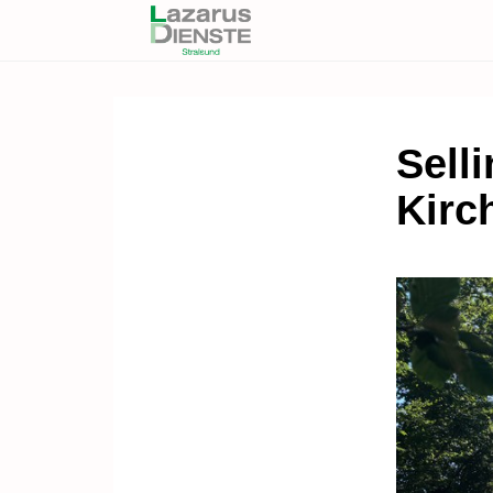
Sell
Kirc