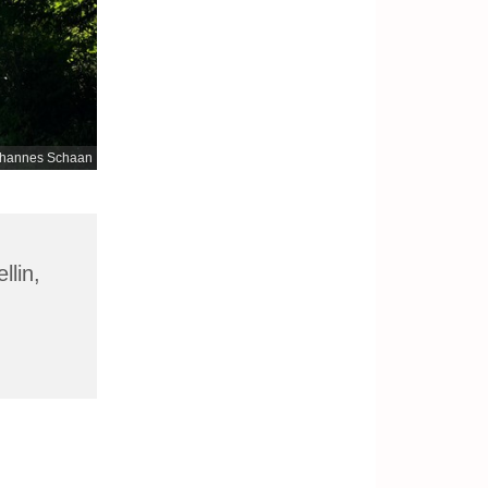
hannes Schaan
llin,