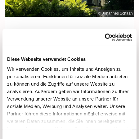
© Johannes Schaan
Samstag, 18. Juli 2026, 12:00 Uhr
Diese Webseite verwendet Cookies
Maria Meeresstern, Sellin, Hochufer /
Wir verwenden Cookies, um Inhalte und Anzeigen zu
Waldweg, 18586 Sellin
personalisieren, Funktionen für soziale Medien anbieten
zu können und die Zugriffe auf unsere Website zu
analysieren. Außerdem geben wir Informationen zu Ihrer
Verwendung unserer Website an unsere Partner für
soziale Medien, Werbung und Analysen weiter. Unsere
Partner führen diese Informationen möglicherweise mit
weiteren Daten zusammen, die Sie ihnen bereitgestellt
haben oder die sie im Rahmen Ihrer Nutzung der Dienste
gesammelt haben.
Einwilligungsauswahl