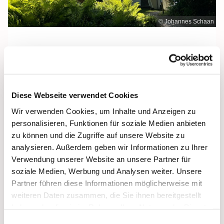
© Johannes Schaan
Freitag, 2. Oktober 2026, 12:00 Uhr
Diese Webseite verwendet Cookies
Maria Meeresstern, Sellin, Hochufer /
Wir verwenden Cookies, um Inhalte und Anzeigen zu
Waldweg, 18586 Sellin
personalisieren, Funktionen für soziale Medien anbieten
zu können und die Zugriffe auf unsere Website zu
analysieren. Außerdem geben wir Informationen zu Ihrer
Verwendung unserer Website an unsere Partner für
soziale Medien, Werbung und Analysen weiter. Unsere
Partner führen diese Informationen möglicherweise mit
weiteren Daten zusammen, die Sie ihnen bereitgestellt
haben oder die sie im Rahmen Ihrer Nutzung der Dienste
gesammelt haben.
Einwilligungsauswahl