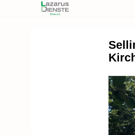
Sell
Kirc