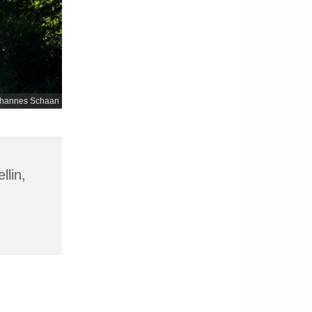
hannes Schaan
llin,