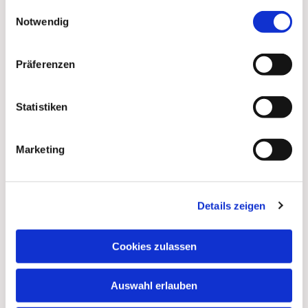
gesammelt haben.
Einwilligungsauswahl
Notwendig
Präferenzen
Statistiken
Marketing
Details zeigen
Dies könnte Sie auch
interessieren
Cookies zulassen
Auswahl erlauben