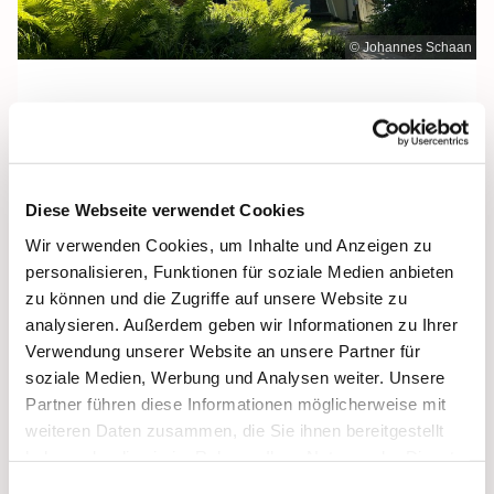
© Johannes Schaan
Mittwoch, 22. Juli 2026, 12:00 Uhr
Diese Webseite verwendet Cookies
Maria Meeresstern, Sellin, Hochufer /
Wir verwenden Cookies, um Inhalte und Anzeigen zu
Waldweg, 18586 Sellin
personalisieren, Funktionen für soziale Medien anbieten
zu können und die Zugriffe auf unsere Website zu
analysieren. Außerdem geben wir Informationen zu Ihrer
Verwendung unserer Website an unsere Partner für
soziale Medien, Werbung und Analysen weiter. Unsere
Partner führen diese Informationen möglicherweise mit
weiteren Daten zusammen, die Sie ihnen bereitgestellt
haben oder die sie im Rahmen Ihrer Nutzung der Dienste
gesammelt haben.
Einwilligungsauswahl