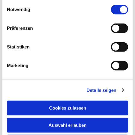
gesammelt haben.
Einwilligungsauswahl
Notwendig
Präferenzen
Statistiken
Marketing
Details zeigen
Dies könnte Sie auch
interessieren
Cookies zulassen
Auswahl erlauben