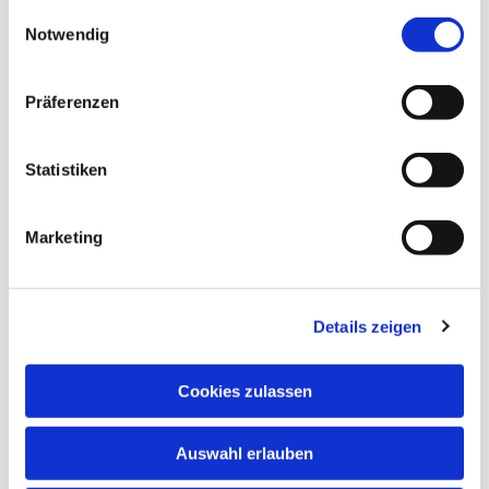
gesammelt haben.
Einwilligungsauswahl
Notwendig
Präferenzen
Statistiken
Marketing
Details zeigen
Dies könnte Sie auch
interessieren
Cookies zulassen
Auswahl erlauben