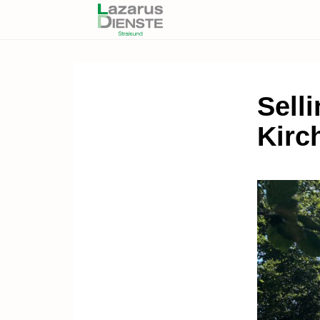
Sell
Kirc