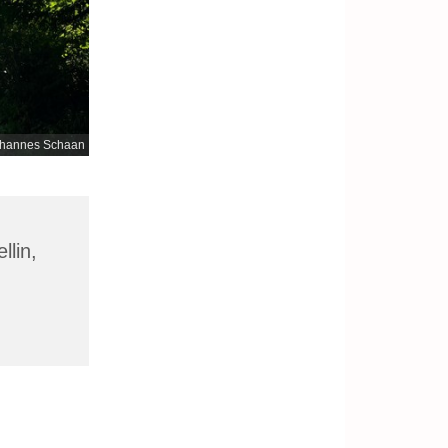
hannes Schaan
llin,