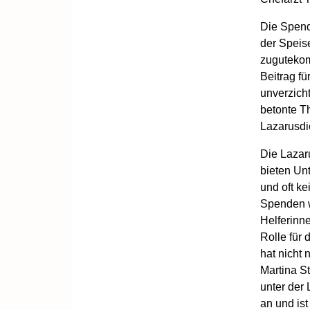
Die Spend
der Speis
zugutekomm
Beitrag fü
unverzicht
betonte Th
Lazarusdi
Die Lazar
bieten Un
und oft ke
Spenden w
Helferinn
Rolle für 
hat nicht 
Martina S
unter der 
an und ist