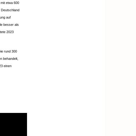
 mit etwa 600
n Deutschland
dung auf
le besser als
tete 2023
wie rund 300
en behandelt,
23 einen