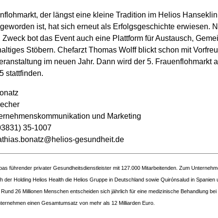
flohmarkt, der längst eine kleine Tradition im Helios Hansekli
 geworden ist, hat sich erneut als Erfolgsgeschichte erwiesen.
n Zweck bot das Event auch eine Plattform für Austausch, Geme
ltiges Stöbern. Chefarzt Thomas Wolff blickt schon mit Vorfreu
eranstaltung im neuen Jahr. Dann wird der 5. Frauenflohmarkt 
 stattfinden.
onatz
echer
ternehmenskommunikation und Marketing
(03831) 35-1007
athias.bonatz@helios-gesundheit.de
opas führender privater Gesundheitsdienstleister mit 127.000 Mitarbeitenden. Zum Unterneh
 der Holding Helios Health die Helios Gruppe in Deutschland sowie Quirónsalud in Spanien 
 Rund 26 Millionen Menschen entscheiden sich jährlich für eine medizinische Behandlung bei
nternehmen einen Gesamtumsatz von mehr als 12 Milliarden Euro.