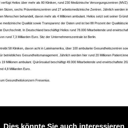
 verfügt Helios über mehr als 80 Kliniken, rund 230 Medizinische Versorgungszentren (MVZ)
en Sitzen, sechs Präventionszentren und 27 arbeitsmedizinische Zentren. Jährlich werden i
onen Menschen behandelt, davon mehr als 4 Millionen ambulant. Helios setzt seit seiner Grün
 medizinische Qualität sowie Transparenz der Daten und ist bei 88 Prozent der Qualitätszie
e Durchschnitt. In Deutschland beschäftigt Helios rund 78.000 Mitarbeitende und erwirtschaf
on rund 7,3 Milliarden Euro. Sitz der Unternehmenszentrale ist Berlin.
treibt 58 Kliniken, davon acht in Lateinamerika, über 100 ambulante Gesundheitszentren so
für betriebliches Gesundheitsmanagement. Jährlich werden hier rund 20 Millionen Patient:inn
 19 Millionen ambulant. Quirónsalud beschäftigt 49.000 Mitarbeitende und erwirtschaftete 20
d 4,8 Milliarden Euro.
 zum Gesundheitskonzern Fresenius.
Dies könnte Sie auch interessieren