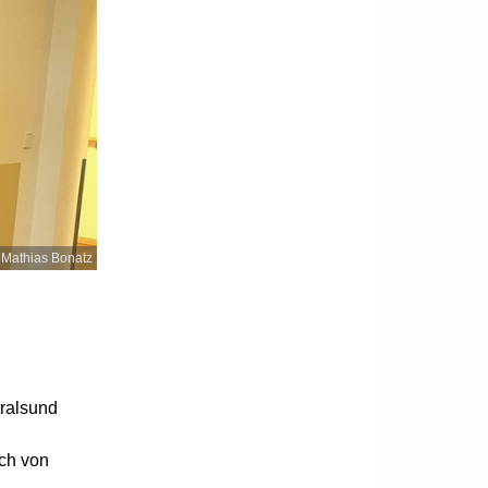
 Mathias Bonatz
tralsund
ch von