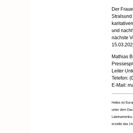
Der Frauen
Stralsund
karitative
und nachha
nächste V
15.03.2025
Mathias B
Pressespr
Leiter Un
Telefon: 
E-Mail: m
Helios ist Eur
unter dem Dach
Lateinamerika.
erzielte das U