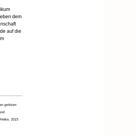
nikum
 Neben dem
inschaft
de auf die
am
men gehören
und
 Helios. 2023