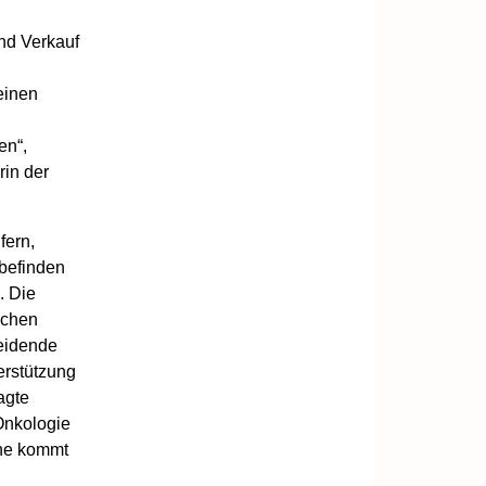
nd Verkauf
einen
en“,
rin der
fern,
 befinden
. Die
ichen
heidende
erstützung
agte
Onkologie
che kommt