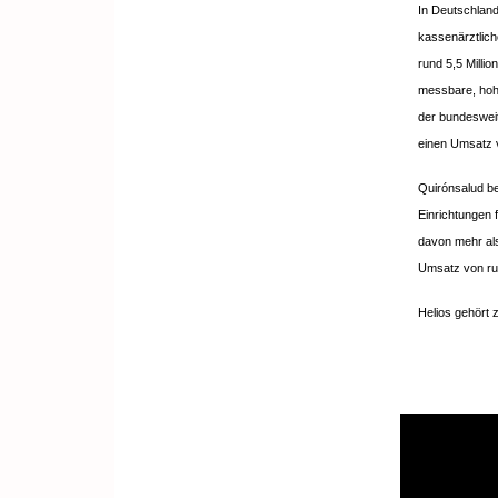
In Deutschland
kassenärztlich
rund 5,5 Milli
messbare, hohe
der bundesweit
einen Umsatz v
Quirónsalud be
Einrichtungen 
davon mehr als
Umsatz von run
Helios gehört