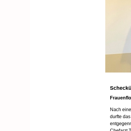
Scheckü
Frauenflo
Nach eine
durfte da
entgegenn
Chefarzt T