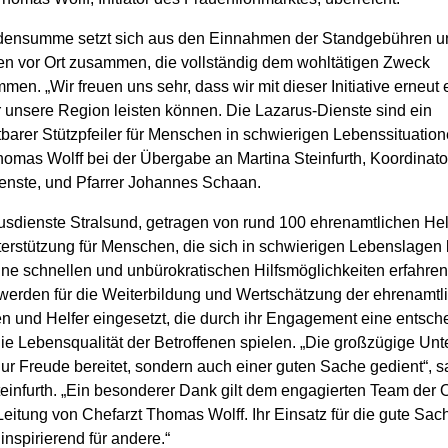
ensumme setzt sich aus den Einnahmen der Standgebühren u
en vor Ort zusammen, die vollständig dem wohltätigen Zweck
en. „Wir freuen uns sehr, dass wir mit dieser Initiative erneut 
r unsere Region leisten können. Die Lazarus-Dienste sind ein
barer Stützpfeiler für Menschen in schwierigen Lebenssituation
omas Wolff bei der Übergabe an Martina Steinfurth, Koordinato
enste, und Pfarrer Johannes Schaan.
usdienste Stralsund, getragen von rund 100 ehrenamtlichen Hel
terstützung für Menschen, die sich in schwierigen Lebenslagen
ine schnellen und unbürokratischen Hilfsmöglichkeiten erfahren
erden für die Weiterbildung und Wertschätzung der ehrenamtl
en und Helfer eingesetzt, die durch ihr Engagement eine entsc
die Lebensqualität der Betroffenen spielen. „Die großzügige Unt
nur Freude bereitet, sondern auch einer guten Sache gedient“, s
teinfurth. „Ein besonderer Dank gilt dem engagierten Team der 
Leitung von Chefarzt Thomas Wolff. Ihr Einsatz für die gute Sa
 inspirierend für andere.“