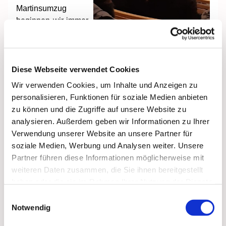
Martinsumzug
beginnen wir immer
in der
evangelischen
Kirche. Dieses Jahr wurde von professionellen
Schauspielern eine Spielszene dargestellt, in der an
Diese Webseite verwendet Cookies
die berühmteste Legende aus dem Leben des
Wir verwenden Cookies, um Inhalte und Anzeigen zu
Heiligen erinnert wird. Als römischer Soldat traf er
personalisieren, Funktionen für soziale Medien anbieten
einen frierenden Bettler. Um diesem zu helfen, soll
zu können und die Zugriffe auf unsere Website zu
Martin mit dem Schwert seinen Mantel zerteilt haben.
analysieren. Außerdem geben wir Informationen zu Ihrer
Nachts sei ihm dann Christus erschienen, bekleidet
Verwendung unserer Website an unsere Partner für
mit dem Mantel.
Die Schauspieler wurden von der
soziale Medien, Werbung und Analysen weiter. Unsere
Kurverwaltung gebucht.
Partner führen diese Informationen möglicherweise mit
weiteren Daten zusammen, die Sie ihnen bereitgestellt
Mit dem traditionellen Laternenumzug und „Martin“ auf
haben oder die sie im Rahmen Ihrer Nutzung der Dienste
dem Pferd ging es dann zur katholischen Kirche. Auch
gesammelt haben.
Einwilligungsauswahl
die Jugendfeuerwehr beg
leitete mit Fackeln den
Notwendig
Umzug.
Hier begrüßte Diakon Werner Ross ganz
herzlich die zahlreichen Kinder und Erwachsenen
.