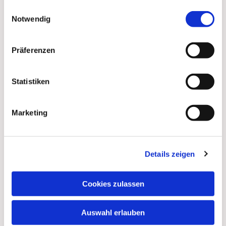
gesammelt haben.
Einwilligungsauswahl
Notwendig
Präferenzen
Statistiken
Marketing
Details zeigen
Dies könnte Sie auch
interessieren
Cookies zulassen
Auswahl erlauben