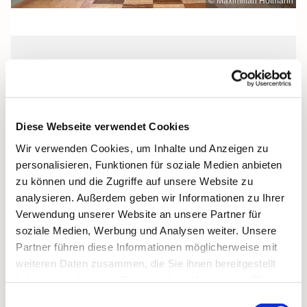
© Maximilian Hofmann
Sonntag, 26. Juli 2026, 18:00 Uhr
Seemannskirche, Preerow
Diese Webseite verwendet Cookies
(evangelisch), Kirchenort 2, 18375
Wir verwenden Cookies, um Inhalte und Anzeigen zu
Prerow
personalisieren, Funktionen für soziale Medien anbieten
zu können und die Zugriffe auf unsere Website zu
analysieren. Außerdem geben wir Informationen zu Ihrer
Verwendung unserer Website an unsere Partner für
soziale Medien, Werbung und Analysen weiter. Unsere
Partner führen diese Informationen möglicherweise mit
weiteren Daten zusammen, die Sie ihnen bereitgestellt
haben oder die sie im Rahmen Ihrer Nutzung der Dienste
gesammelt haben.
Einwilligungsauswahl