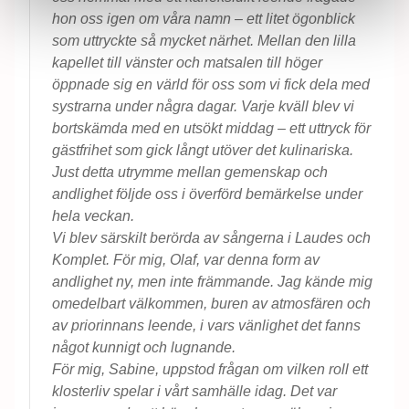
hon oss igen om våra namn – ett litet ögonblick
som uttryckte så mycket närhet. Mellan den lilla
kapellet till vänster och matsalen till höger
öppnade sig en värld för oss som vi fick dela med
systrarna under några dagar. Varje kväll blev vi
bortskämda med en utsökt middag – ett uttryck för
gästfrihet som gick långt utöver det kulinariska.
Just detta utrymme mellan gemenskap och
andlighet följde oss i överförd bemärkelse under
hela veckan.
Vi blev särskilt berörda av sångerna i Laudes och
Komplet. För mig, Olaf, var denna form av
andlighet ny, men inte främmande. Jag kände mig
omedelbart välkommen, buren av atmosfären och
av priorinnans leende, i vars vänlighet det fanns
något kunnigt och lugnande.
För mig, Sabine, uppstod frågan om vilken roll ett
klosterliv spelar i vårt samhälle idag. Det var