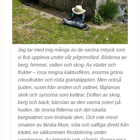
Jag tar med mig många av de vackra intryck som
vi fick uppleva under vår pilgrimsfärd. Bilderna av
berg, himmel, vatten och skog. Av växter och
frukter – rosa mogna kaktusfikon, enorma gröna
citrusfrukter och röda granatäpplen. Men också
ljuden, suset från vinden och vattnet, fåglarnas
skrik och syrsorna som kvittrar. Doften av skog,
berg och bäck; känslan av den varma solen på
huden, de ömma fötterna och det iskalla
bergvattnet som lindrade dem. Och inte minst
smaken av färska fikon, söta och saftiga direkt från
trädet, en välkommen förstärkning under
vandringen. Av björnbär och slånbär. Denna resa