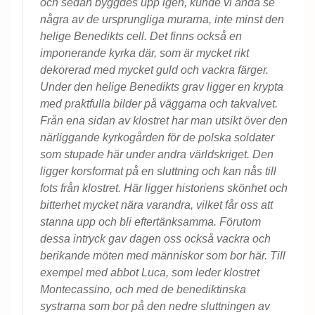
och sedan byggdes upp igen, kunde vi ändå se
några av de ursprungliga murarna, inte minst den
helige Benedikts cell. Det finns också en
imponerande kyrka där, som är mycket rikt
dekorerad med mycket guld och vackra färger.
Under den helige Benedikts grav ligger en krypta
med praktfulla bilder på väggarna och takvalvet.
Från ena sidan av klostret har man utsikt över den
närliggande kyrkogården för de polska soldater
som stupade här under andra världskriget. Den
ligger korsformat på en sluttning och kan nås till
fots från klostret. Här ligger historiens skönhet och
bitterhet mycket nära varandra, vilket får oss att
stanna upp och bli eftertänksamma. Förutom
dessa intryck gav dagen oss också vackra och
berikande möten med människor som bor här. Till
exempel med abbot Luca, som leder klostret
Montecassino, och med de benediktinska
systrarna som bor på den nedre sluttningen av