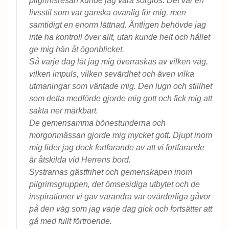
pilgrimsresan kunde jag vara sorglös. Det var en
livsstil som var ganska ovanlig för mig, men
samtidigt en enorm lättnad. Äntligen behövde jag
inte ha kontroll över allt, utan kunde helt och hållet
ge mig hän åt ögonblicket.
Så varje dag lät jag mig överraskas av vilken väg,
vilken impuls, vilken sevärdhet och även vilka
utmaningar som väntade mig. Den lugn och stillhet
som detta medförde gjorde mig gott och fick mig att
sakta ner märkbart.
De gemensamma bönestunderna och
morgonmässan gjorde mig mycket gott. Djupt inom
mig lider jag dock fortfarande av att vi fortfarande
är åtskilda vid Herrens bord.
Systrarnas gästfrihet och gemenskapen inom
pilgrimsgruppen, det ömsesidiga utbytet och de
inspirationer vi gav varandra var ovärderliga gåvor
på den väg som jag varje dag gick och fortsätter att
gå med fullt förtroende.