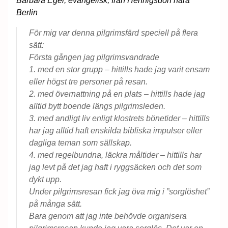
Barbara Eger, evangelisk, från Hennigsdorf nära
Berlin
För mig var denna pilgrimsfärd speciell på flera
sätt:
Första gången jag pilgrimsvandrade
1. med en stor grupp – hittills hade jag varit ensam
eller högst tre personer på resan.
2. ⁠med övernattning på en plats – hittills hade jag
alltid bytt boende längs pilgrimsleden.
3. med andligt liv enligt klostrets bönetider – hittills
har jag alltid haft enskilda bibliska impulser eller
dagliga teman som sällskap.
4. med regelbundna, läckra måltider – hittills har
jag levt på det jag haft i ryggsäcken och det som
dykt upp.
Under pilgrimsresan fick jag öva mig i ”sorglöshet”
på många sätt.
Bara genom att jag inte behövde organisera