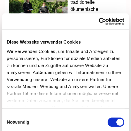
traditionelle
ökumenische
Stadtgottesdienst in
Stralsund-Voigdehagen
statt. Unter blauem
Himmel bei
Diese Webseite verwendet Cookies
angenehmen
Wir verwenden Cookies, um Inhalte und Anzeigen zu
Temperaturen wurde
personalisieren, Funktionen für soziale Medien anbieten
zuerst im Garten der
zu können und die Zugriffe auf unsere Website zu
Voigdehagener Kirche gebetet und gesungen. Der
analysieren. Außerdem geben wir Informationen zu Ihrer
Posaunenchor gestaltete den Gottesdienst
Verwendung unserer Website an unsere Partner für
musikalisch. Beteiligt waren Mitglieder aus den
soziale Medien, Werbung und Analysen weiter. Unsere
evangelischen und katholischen Gemeinden, Frau
Partner führen diese Informationen möglicherweise mit
Pastorin Karopka hielt die Predigt. Sie betonte, dass
weiteren Daten zusammen, die Sie ihnen bereitgestellt
Gott nicht nur in den Gebäuden aus Stein wohne,
haben oder die sie im Rahmen Ihrer Nutzung der Dienste
sondern auch in der Gemeinschaft der Christen
gesammelt haben.
gegenwärtig ist. Jesus hat seine Jünger zwar sichtbar
Einwilligungsauswahl
verlassen, bleibt aber trotzdem bei uns. Das
Notwendig
gemeinsame Gebet gab Kraft und Zuversicht.