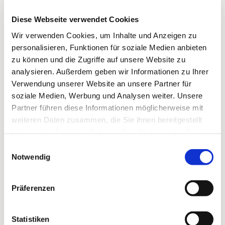
© Pexels (Pixabay)
Diese Webseite verwendet Cookies
Wir verwenden Cookies, um Inhalte und Anzeigen zu
personalisieren, Funktionen für soziale Medien anbieten
Mittwoch, 14. Oktober 2026, 17:00 Uhr
zu können und die Zugriffe auf unsere Website zu
analysieren. Außerdem geben wir Informationen zu Ihrer
Ingrid Uhlemann
Verwendung unserer Website an unsere Partner für
soziale Medien, Werbung und Analysen weiter. Unsere
Partner führen diese Informationen möglicherweise mit
weiteren Daten zusammen, die Sie ihnen bereitgestellt
haben oder die sie im Rahmen Ihrer Nutzung der Dienste
Durch einen Pastor/eine Pastorin der evangelischen
gesammelt haben.
Kirche vorbereitete Betrachtung der Bibelstelle im
Einwilligungsauswahl
Notwendig
ökumenischen Rahmen
Präferenzen
Dies könnte Sie auch
Statistiken