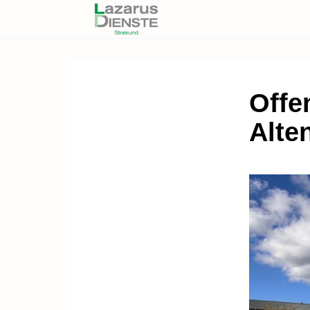
Offe
Alte