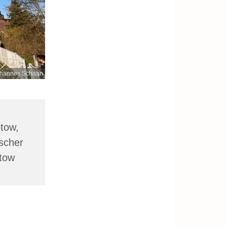
hannes Schaan
ptow,
scher
ptow