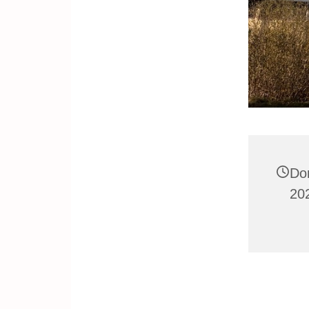
Do
202