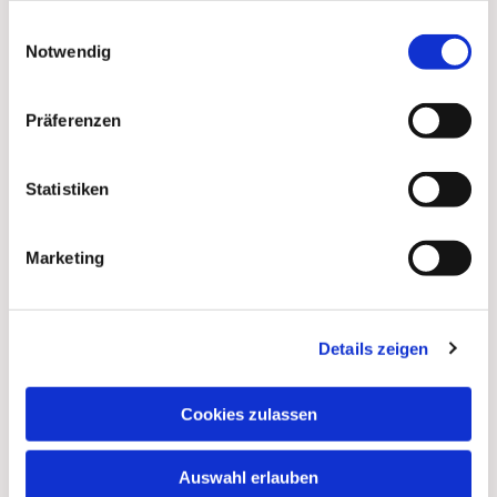
gesammelt haben.
Einwilligungsauswahl
Notwendig
Präferenzen
Statistiken
Marketing
Details zeigen
Dies könnte Sie auch
Cookies zulassen
interessieren
Auswahl erlauben