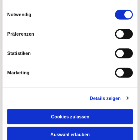
gesammelt haben.
Einwilligungsauswahl
Notwendig
Präferenzen
Statistiken
Marketing
Details zeigen
Dies könnte Sie auch
Cookies zulassen
interessieren
Auswahl erlauben