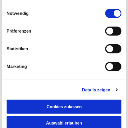
gesammelt haben.
Einwilligungsauswahl
Notwendig
Präferenzen
Statistiken
Marketing
Details zeigen
Dies könnte Sie auch
Cookies zulassen
interessieren
Auswahl erlauben