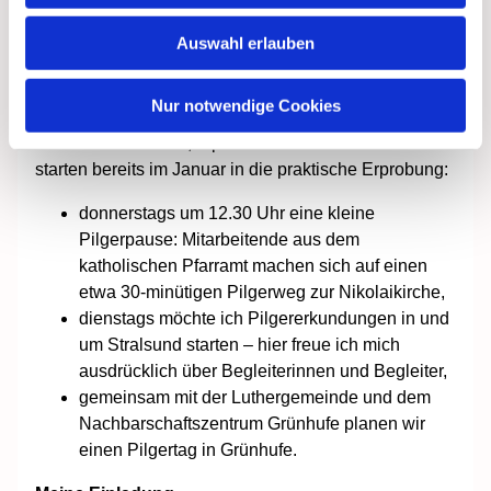
Pilgererfahrungen machen, sollen diese Impulse
Auswahl erlauben
mitnehmen und in ihren Heimatgemeinden
weiterführen können.
Nur notwendige Cookies
Gleichzeitig möchte ich vor Ort gemeinsam mit
anderen entwickeln, erproben und lernen. Erste Ideen
starten bereits im Januar in die praktische Erprobung:
donnerstags um 12.30 Uhr eine kleine
Pilgerpause: Mitarbeitende aus dem
katholischen Pfarramt machen sich auf einen
etwa 30-minütigen Pilgerweg zur Nikolaikirche,
dienstags möchte ich Pilgererkundungen in und
um Stralsund starten – hier freue ich mich
ausdrücklich über Begleiterinnen und Begleiter,
gemeinsam mit der Luthergemeinde und dem
Nachbarschaftszentrum Grünhufe planen wir
einen Pilgertag in Grünhufe.