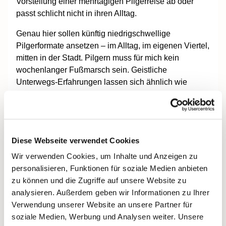
Vorstellung einer mehrtägigen Pilgerreise ab oder
passt schlicht nicht in ihren Alltag.
Genau hier sollen künftig niedrigschwellige
Pilgerformate ansetzen – im Alltag, im eigenen Viertel,
mitten in der Stadt. Pilgern muss für mich kein
wochenlanger Fußmarsch sein. Geistliche
Unterwegs-Erfahrungen lassen sich ähnlich wie
Alltagsexerzitien in den Tagesablauf integrieren.
Geplant sind unter anderem:
kurze Alltagsformate wie „5-Minuten-Pilgern“ mit
Diese Webseite verwendet Cookies
geistlichen Impulsen auf dem Weg zur Arbeit
Wir verwenden Cookies, um Inhalte und Anzeigen zu
oder beim Spaziergang,
personalisieren, Funktionen für soziale Medien anbieten
„Pilgern im eigenen Viertel“ mit spirituellen
zu können und die Zugriffe auf unsere Website zu
Stationen an vertrauten Alltagsorten,
analysieren. Außerdem geben wir Informationen zu Ihrer
Themenpilgerwege zu Nachhaltigkeit,
Verwendung unserer Website an unsere Partner für
Versöhnung und Berufung,
soziale Medien, Werbung und Analysen weiter. Unsere
generationen- und religionsübergreifende