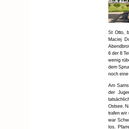
St Otto, 
Maciej D
Abendbrot
6 der 8 T
wenig rüb
dem Sprun
noch eine
Am Samst
der Juge
tatsächli
Ostsee. N
trafen wir
war Schwe
los. Pfar