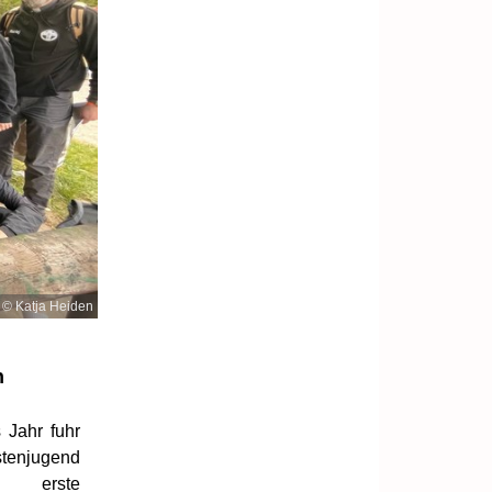
© Katja Heiden
n
s Jahr fuhr
tenjugend
s erste