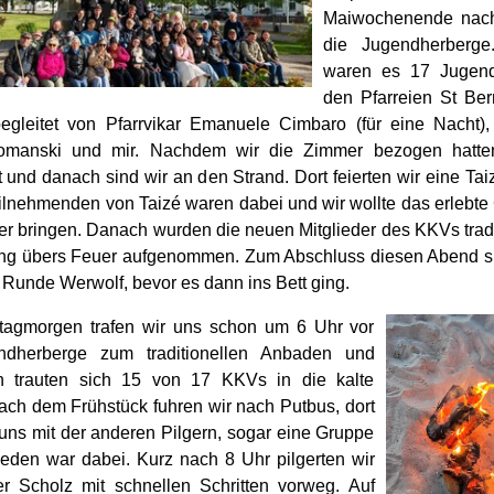
Maiwochenende nach
die Jugendherberge
waren es 17 Jugend
den Pfarreien St Be
begleitet von Pfarrvikar Emanuele Cimbaro (für eine Nacht), 
omanski und mir. Nachdem wir die Zimmer bezogen hatte
 und danach sind wir an den Strand. Dort feierten wir eine Tai
eilnehmenden von Taizé waren dabei und wir wollte das erlebte 
er bringen. Danach wurden die neuen Mitglieder des KKVs tradit
g übers Feuer aufgenommen. Zum Abschluss diesen Abend sp
 Runde Werwolf, bevor es dann ins Bett ging.
agmorgen trafen wir uns schon um 6 Uhr vor
ndherberge zum traditionellen Anbaden und
ch trauten sich 15 von 17 KKVs in die kalte
ach dem Frühstück fuhren wir nach Putbus, dort
 uns mit der anderen Pilgern, sogar eine Gruppe
den war dabei. Kurz nach 8 Uhr pilgerten wir
rer Scholz mit schnellen Schritten vorweg. Auf