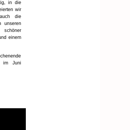
g, in die
ierten wir
 auch die
n unseren
 schöner
 und einem
Wochenende
 im Juni