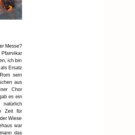
der Messe?
farrvikar
n, ich bin
 als Ersatz
n Rom sein
nschen aus
iner Chor
gab es ein
 natürlich
 Zeit für
 der Wiese
dehaus war
llmann das