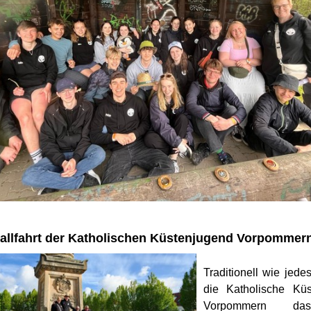
allfahrt der Katholischen Küstenjugend Vorpommer
Traditionell wie jede
die Katholische Küs
Vorpommern da