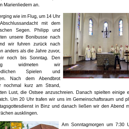
n Marienliedern an.
erging wie im Flug, um 14 Uhr
Abschlussandacht mit dem
tischen Segen. Philipp und
lten unsere Bonibusse nach
nd wir fuhren zurück nach
n anders als die Jahre zuvor,
wir noch bis Sonntag. Den
ittag widmeten wir
hiedlichen Spielen und
hen. Nach dem Abendbrot
r nochmal kurz am Strand,
tten Lust, die Ostsee anzuschreien. Danach spielten einige e
tch. Um 20 Uhr trafen wir uns im Gemeinschaftsraum und pl
agsgottesdienst in Binz und danach ließen wir den Abend m
ächen ausklingen.
Am Sonntagmorgen um 7:30 