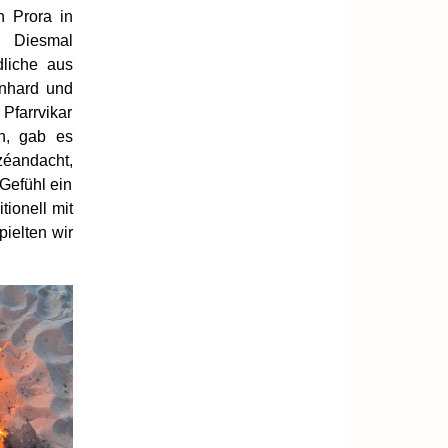
 Prora in
. Diesmal
liche aus
rnhard und
Pfarrvikar
n, gab es
zéandacht,
Gefühl ein
ionell mit
ielten wir