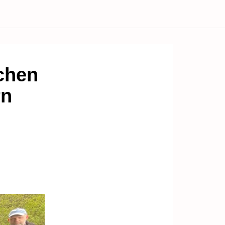
schen
rn