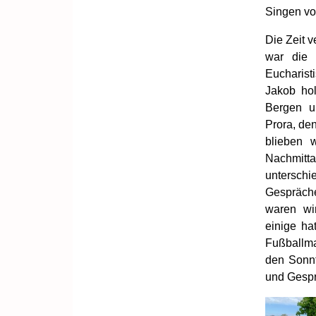
Singen vo
Die Zeit v
war die 
Eucharis
Jakob ho
Bergen u
Prora, den
blieben 
Nachm
untersc
Gespräc
waren wi
einige ha
Fußballma
den Sonnt
und Gespr