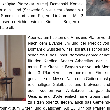
knüpfte Pfarrvikar Maciej Domanski Kontakt
r aus Lund (Schweden), vielleicht können wir
 Sommer dort zum Pilgern hinfahren. Mit 2
ausen erreichten wir die Kirche in Bergen um
halb elf.
Aber warum hüpften die Minis und Pfarrer vor 
Nach dem Evangelium und der Predigt von P
Domanski wussten wir es. Ich muss schon sage
schon stolz, das unser Pfarrvikar gepredigt hat
für den Kardinal Anders Arborelius, der i
muss. Die Kirche in Bergen war voll mit Me
den 3 Pfarreien in Vorpommern. Ein kle
gestaltete die Messe. Nach dem Gottesdienst 
reichhaltiges Salatbuffet und Bratwurst und
auch Kuchen vom Afrikakreis. Es gab die
Gespräche und/oder einfach nur entspannt auf
zu sitzen oder zu liegen, auch das Gemein
fpunkt zum Sitzen und quatschen. Ab 13 Uhr bot Pfarrer I