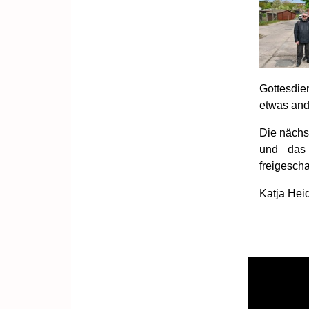
Gottesdie
etwas and
Die nächs
und das
freigescha
Katja Hei