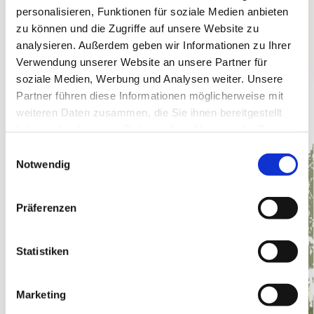
Donnerstag, den 05.03.2026, um 18:00 Uhr
personalisieren, Funktionen für soziale Medien anbieten
zu können und die Zugriffe auf unsere Website zu
im Namen der Frauen des Vorbereitungsteams
analysieren. Außerdem geben wir Informationen zu Ihrer
Ilona Schwarzkopf und Cordula Steinfurth
Verwendung unserer Website an unsere Partner für
soziale Medien, Werbung und Analysen weiter. Unsere
Partner führen diese Informationen möglicherweise mit
weiteren Daten zusammen, die Sie ihnen bereitgestellt
haben oder die sie im Rahmen Ihrer Nutzung der Dienste
gesammelt haben.
Einwilligungsauswahl
Notwendig
Präferenzen
Statistiken
Marketing