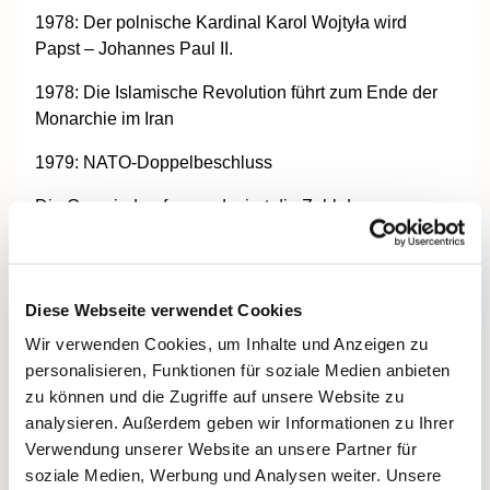
1978: Der polnische Kardinal Karol Wojtyła wird
Papst – Johannes Paul II.
1978: Die Islamische Revolution führt zum Ende der
Monarchie im Iran
1979: NATO-Doppelbeschluss
Die Gemeindereform reduziert die Zahl der
Einzelgemeinden im Gebiet der Bundesrepublik
Deutschland um zwei Drittel. Sie ist in der Mitte des
Jahrzehnts offiziell abgeschlossen.
Diese Webseite verwendet Cookies
Der Außenwert der Deutschen Mark steigt erheblich:
Wir verwenden Cookies, um Inhalte und Anzeigen zu
Musste man für einen US-Dollar 1970 noch mehr als
personalisieren, Funktionen für soziale Medien anbieten
3,50 DM berappen, sank der Preis zum Ende des
zu können und die Zugriffe auf unsere Website zu
Jahrzehnts unter 2 DM (siehe Wechselkurs).
analysieren. Außerdem geben wir Informationen zu Ihrer
Verwendung unserer Website an unsere Partner für
Ende der 1970er: Entstehung der Partei Die Grünen,
soziale Medien, Werbung und Analysen weiter. Unsere
Umweltschutzbewegungen und Atomausstieggruppen