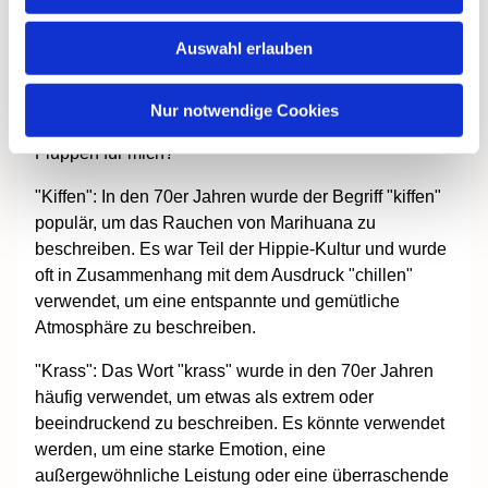
beschreiben.
"Fluppen": "Fluppen" war ein umgangssprachlicher
Auswahl erlauben
Ausdruck für Zigaretten. Es wurde oft von
Jugendlichen verwendet, um über das Rauchen zu
Nur notwendige Cookies
sprechen. Zum Beispiel: "Hast du noch ein paar
Fluppen für mich?"
"Kiffen": In den 70er Jahren wurde der Begriff "kiffen"
populär, um das Rauchen von Marihuana zu
beschreiben. Es war Teil der Hippie-Kultur und wurde
oft in Zusammenhang mit dem Ausdruck "chillen"
verwendet, um eine entspannte und gemütliche
Atmosphäre zu beschreiben.
"Krass": Das Wort "krass" wurde in den 70er Jahren
häufig verwendet, um etwas als extrem oder
beeindruckend zu beschreiben. Es könnte verwendet
werden, um eine starke Emotion, eine
außergewöhnliche Leistung oder eine überraschende