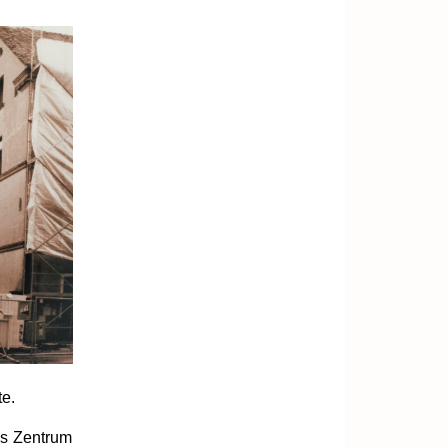
te.
as Zentrum