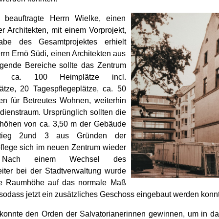
beauftragte Herrn Wielke, einen
r Architekten, mit einem Vorprojekt,
abe des Gesamtprojektes erhielt
rrn Ernö Südi, einen Architekten aus
gende Bereiche sollte das Zentrum
en: ca. 100 Heimplätze incl.
lätze, 20 Tagespflegeplätze, ca. 50
 für Betreutes Wohnen, weiterhin
dienstraum. Ursprünglich sollten die
höhen von ca. 3,50 m der Gebäude
nstieg 2und 3 aus Gründen der
lege sich im neuen Zentrum wieder
. Nach einem Wechsel des
iter bei der Stadtverwaltung wurde
ie Raumhöhe auf das normale Maß
 sodass jetzt ein zusätzliches Geschoss eingebaut werden konn
onnte den Orden der Salvatorianerinnen gewinnen, um in d