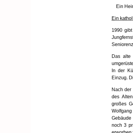
Ein Hei
Ein katho
1990 gibt
Jungferns
Seniorenz
Das alte
umgerüste
In der Kü
Einzug. D
Nach der 
des Alten
großes Ge
Wolfgang
Gebäude J
noch 3 pr
erworben 