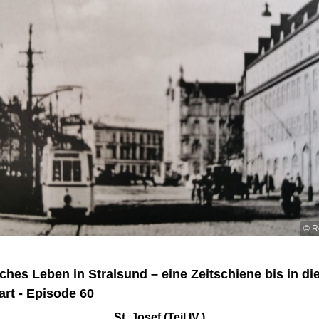
© R
ches Leben in Stralsund – eine Zeitschiene bis in di
rt - Episode 60
St. Josef (Teil IV.)