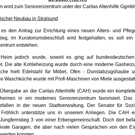
m wird zum Seniorenzentrum unter der Caritas Altenhilfe GgmbH 
lischer Neubau in Stralsund
 es den Antrag zur Errichtung eines neuen Alters- und Pfle
tieg, im Kuratoriumsbeschluß wird festgehalten, es soll ei
entrum entstehen.
 Heim jedoch wurde, soweit es ging auf bundesdeutschen
t. Die alte Kohleheizung wurde durch eine moderne Gasheizu
che hielt Edelstahl für Möbel, Ofen - Dunstabzugshaube 
ie Waschküche wurde mit Profi-Maschinen von Miele ausgestatt
Übergabe an die Caritas Altenhilfe (CAH) wurde ein komplet
heimes in ein modernes Seniorenzentrum favorisiert. Das
fallen in der neuen Stadtverwaltung. Der Senator für Sozi
 Fröhlich unterstütze uns in unserem Anliegen. Die CAH e
ungfernstieg 3 von einer Erbengemeinschaft. Doch dort bef
ivate Garagen, die aber nach vielen Gesprächen von den E
werden konnten.