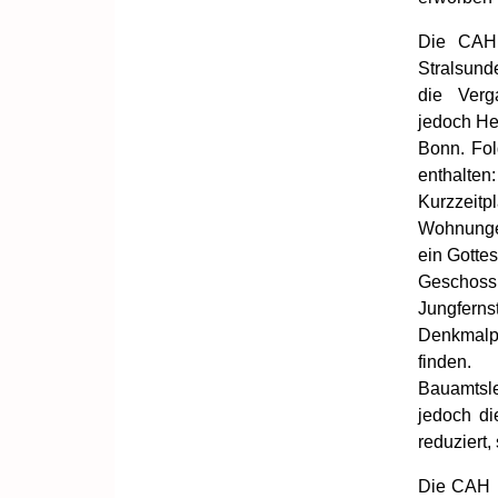
Die CAH 
Stralsunde
die Verg
jedoch He
Bonn. Fol
enthalt
Kurzzeitp
Wohnungen
ein Gottes
Geschoss
Jungfer
Denkmalpf
finden
Bauamtsle
jedoch d
reduziert,
Die CAH k