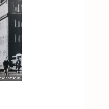
oland Steinfurth
e