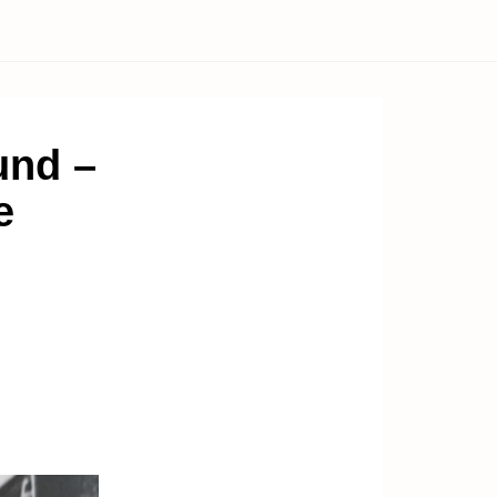
und –
e