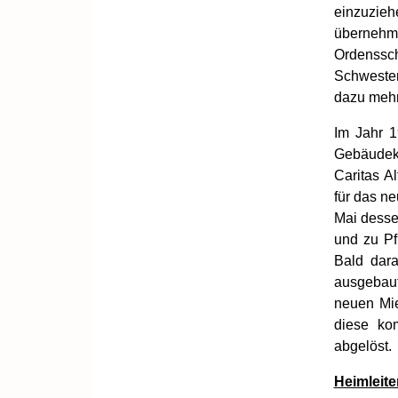
einzuzieh
überneh
Ordenssch
Schwester
dazu mehr
Im Jahr 1
Gebäudeko
Caritas A
für das n
Mai desse
und zu Pf
Bald dara
ausgebaut
neuen Mie
diese ko
abgelöst.
Heimleite