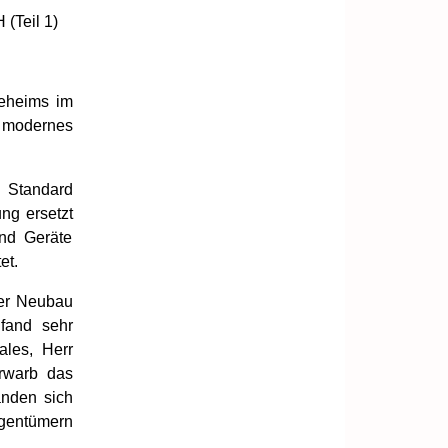
(Teil 1)
geheims im
n modernes
 Standard
ng ersetzt
und Geräte
et.
ter Neubau
 fand sehr
ales, Herr
rwarb das
anden sich
igentümern