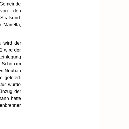
r Gemeinde
 von den
Stralsund.
 Mariella,
u wird der
2 wird der
teinlegung
. Schon im
den Neubau
 gefeiert.
stür wurde
Einzug der
mann hatte
enbrenner