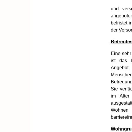
und vers
angeboten,
befristet
der Verso
Betreute
Eine sehr
ist das 
Angebot 
Menschen
Betreuung
Sie verfü
im Alter
ausgestat
Wohnen
barrieref
Wohngru