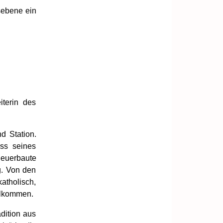
sebene ein
terin des
d Station.
ss seines
euerbaute
g. Von den
atholisch,
illkommen.
adition aus