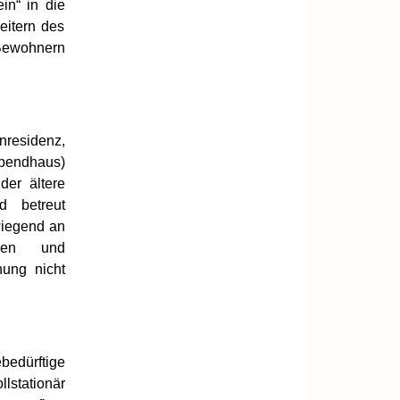
in“ in die
eitern des
n Bewohnern
residenz,
abendhaus)
 der ältere
d betreut
wiegend an
ungen und
ung nicht
bedürftige
tationär