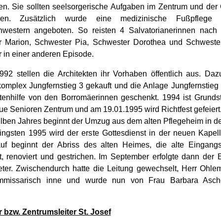
en. Sie sollten seelsorgerische Aufgaben im Zentrum und de
men. Zusätzlich wurde eine medizinische Fußpflege
western angeboten. So reisten 4 Salvatorianerinnen nach 
 Marion, Schwester Pia, Schwester Dorothea und Schwester
 in einer anderen Episode.
992 stellen die Architekten ihr Vorhaben öffentlich aus. Daz
mplex Jungfernstieg 3 gekauft und die Anlage Jungfernstieg 
ltenhilfe von den Borromäerinnen geschenkt. 1994 ist Grunds
eue Senioren Zentrum und am 19.01.1995 wird Richtfest gefeiert
lben Jahres beginnt der Umzug aus dem alten Pflegeheim in 
ingsten 1995 wird der erste Gottesdienst in der neuen Kapelle
uf beginnt der Abriss des alten Heimes, die alte Eingang
, renoviert und gestrichen. Im September erfolgte dann der 
ter. Zwischendurch hatte die Leitung gewechselt, Herr Ohle
mmissarisch inne und wurde nun von Frau Barbara Asch
r bzw. Zentrumsleiter St. Josef