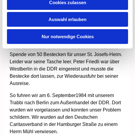
Cookies zulassen
Im September 1984 klingelte es an unserer
Wohnungstür. Es besuchte uns überraschend unser
Auswahl erlauben
Freund Peter Friedli, den wir über die Taizebewegung
kannten. Er war nur für einen Kurzbesuch
Nur notwendige Cookies
ausgestattet, mit Sommerkleidung und einer
Aktentasche. Der Grund seines Besuches war eine
Spende von 50 Bestecken für unser St. Josefs-Heim.
Leider war seine Tasche leer. Peter Friedli war über
Westberlin in die DDR eingereist und musste die
Bestecke dort lassen, zur Wiederausfuhr bei seiner
Ausreise.
So fuhren wir am 6. September1984 mit unserem
Trabbi nach Berlin zum Außenhandel der DDR. Dort
wurden wir vorgelassen und konnten unser Problem
schildern. Wir wurden auf den Deutschen
Caritasverband in der Hamburger Straße zu einem
Herrn Mühl verwiesen.