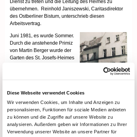
Dienst zu treten und die Leitung des Heimes zu
übernehmen. Reinhold Janiszewski, Caritasdirektor
des Ostberliner Bistum, unterschrieb diesen
Arbeitsvertrag.
Juni 1981, es wurde Sommer.
Durch die anstehende Primiz
von Martin Berger wurde der
Garten des St. Josefs-Heimes
platt gemacht. Die Gemeinde
entfernte den Zaun zum Hof,
fällte Bäume und schaffte Platz
für eine Festwiese, zum Teil
Diese Webseite verwendet Cookies
zum Entsetzen mancher
Heimbewohner. Im Haus
Wir verwenden Cookies, um Inhalte und Anzeigen zu
selbst lief alles seinen gewohnten Gang. Die Fenster
personalisieren, Funktionen für soziale Medien anbieten
mussten dringend verkittet werden. Zum Beginn der
zu können und die Zugriffe auf unsere Website zu
Heizungsperiode fiel die Kohleheizung aus. Von der
analysieren. Außerdem geben wir Informationen zu Ihrer
Pfarrei, insbesondere von der Pfarrhaushälterin Frau
Verwendung unserer Website an unsere Partner für