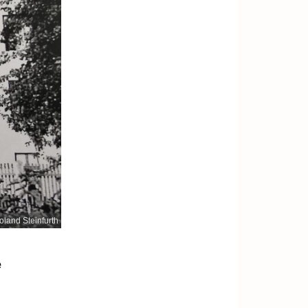
oland Steinfurth
e