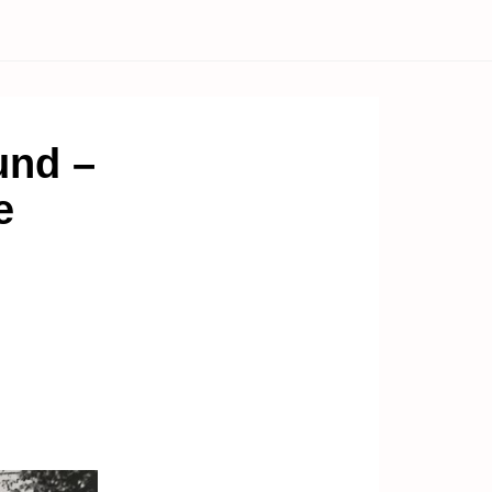
und –
e