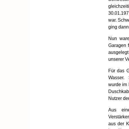
gleichze
30.01.197
war. Schw
ging dann
Nun ware
Garagen f
ausgelegt
unserer Ve
Für das G
Wasser. 
wurde im 
Duschkabi
Nutzer de
Aus eine
Verstärke
aus der K