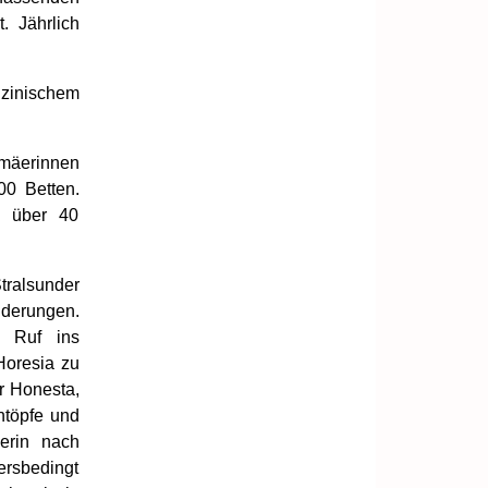
. Jährlich
zinischem
omäerinnen
00 Betten.
n über 40
ralsunder
derungen.
 Ruf ins
Horesia zu
r Honesta,
htöpfe und
erin nach
sbedingt