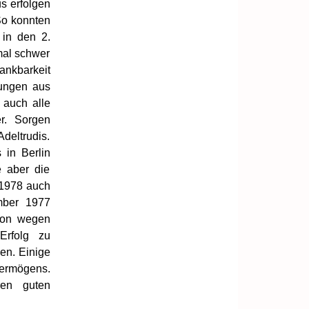
s erfolgen
So konnten
in den 2.
mal schwer
nkbarkeit
ungen aus
 auch alle
r. Sorgen
deltrudis.
 in Berlin
 aber die
 1978 auch
mber 1977
tion wegen
Erfolg zu
en. Einige
ermögens.
ren guten