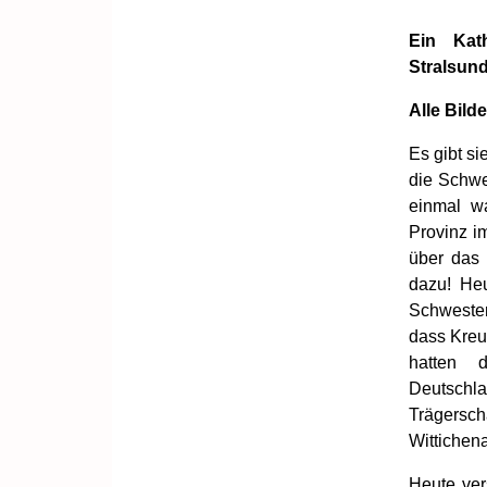
Ein Kat
Stralsun
Alle Bild
Es gibt s
die Schwe
einmal wa
Provinz i
über das 
dazu! Heu
Schwester
dass Kreu
hatten d
Deutschla
Trägersch
Wittiche
Heute ver