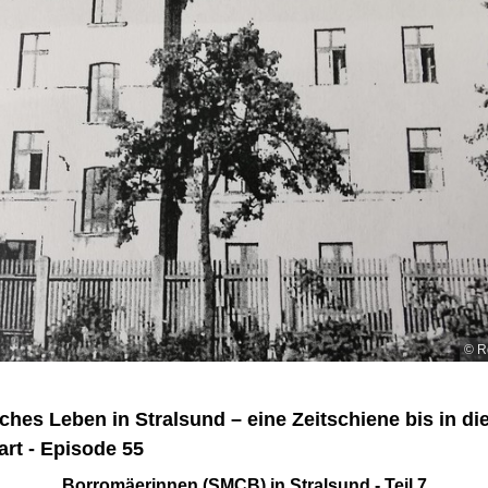
© R
ches Leben in Stralsund – eine Zeitschiene bis in di
rt - Episode 55
Borromäerinnen (SMCB) in Stralsund - Teil 7