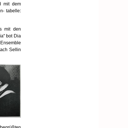
nd mit dem
- tabelle:
s mit den
a“ bot Dia
- Ensemble
ach Sellin
 begrüßten