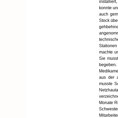
installie
konnte un
auch gem
Stock übe
gehbehin
angenomm
technisch
Statione
machte un
Sie musst
begeben.
Medikamen
aus der 
musste Sc
Netzhaut
verzeichn
Monate R
Schweste
Mitarbeite