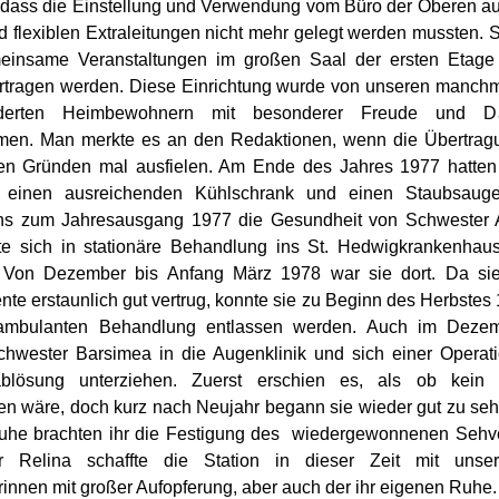
rt, dass die Einstellung und Verwendung vom Büro der Oberen au
d flexiblen Extraleitungen nicht mehr gelegt werden mussten. 
einsame Veranstaltungen im großen Saal der ersten Etage 
rtragen werden. Diese Einrichtung wurde von unseren manch
derten Heimbewohnern mit besonderer Freude und Da
en. Man merkte es an den Redaktionen, wenn die Übertrag
en Gründen mal ausfielen. Am Ende des Jahres 1977 hatten
n einen ausreichenden Kühlschrank und einen Staubsauge
s zum Jahresausgang 1977 die Gesundheit von Schwester A
e sich in stationäre Behandlung ins St. Hedwigkrankenhaus
 Von Dezember bis Anfang März 1978 war sie dort. Da sie
te erstaunlich gut vertrug, konnte sie zu Beginn des Herbstes
ambulanten Behandlung entlassen werden. Auch im Deze
hwester Barsimea in die Augenklinik und sich einer Opera
ablösung unterziehen. Zuerst erschien es, als ob kein 
en wäre, doch kurz nach Neujahr begann sie wieder gut zu seh
uhe brachten ihr die Festigung des wiedergewonnenen Sehv
r Relina schaffte die Station in dieser Zeit mit unse
rinnen mit großer Aufopferung, aber auch der ihr eigenen Ruhe.