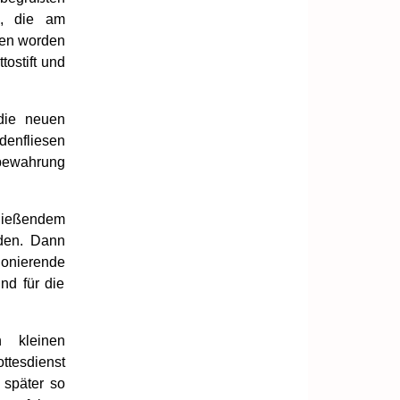
a, die am
fen worden
ostift und
die neuen
denfliesen
fbewahrung
fließendem
den. Dann
ionierende
nd für die
n kleinen
ttesdienst
 später so