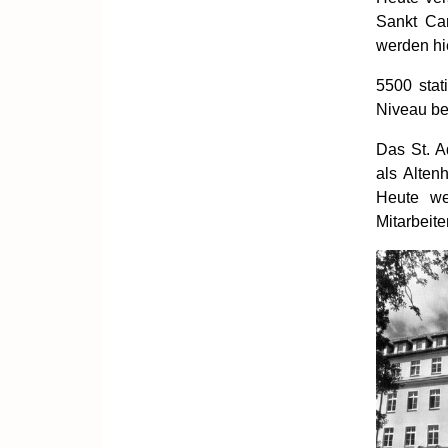
Sankt Car
werden hi
5500 sta
Niveau be
Das St. A
als Alten
Heute we
Mitarbeite