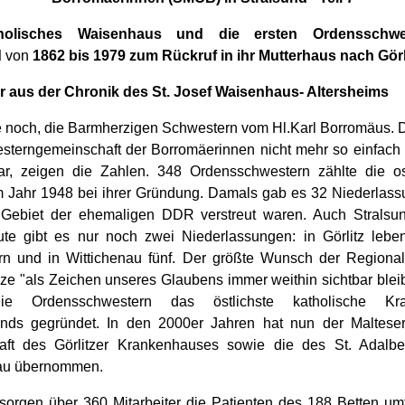
holisches Waisenhaus und die ersten Ordensschwe
d
von
1862 bis 1979 zum Rückruf in ihr Mutterhaus nach Görl
er aus der Chronik des St. Josef Waisenhaus- Altersheims
ie noch, die Barmherzigen Schwestern vom Hl.Karl Borromäus. D
sterngemeinschaft der Borromäerinnen nicht mehr so einfach i
r, zeigen die Zahlen. 348 Ordensschwestern zählte die o
m Jahr 1948 bei ihrer Gründung. Damals gab es 32 Niederlass
Gebiet der ehemaligen DDR verstreut waren. Auch Stralsu
te gibt es nur noch zwei Niederlassungen: in Görlitz leb
n und in Wittichenau fünf. Der größte Wunsch der Regionalo
ze "als Zeichen unseres Glaubens immer weithin sichtbar blei
ie Ordensschwestern das östlichste katholische Kr
nds gegründet. In den 2000er Jahren hat nun der Maltese
aft des Görlitzer Krankenhauses sowie die des St. Adalbert
nau übernommen.
sorgen über 360 Mitarbeiter die Patienten des 188 Betten u