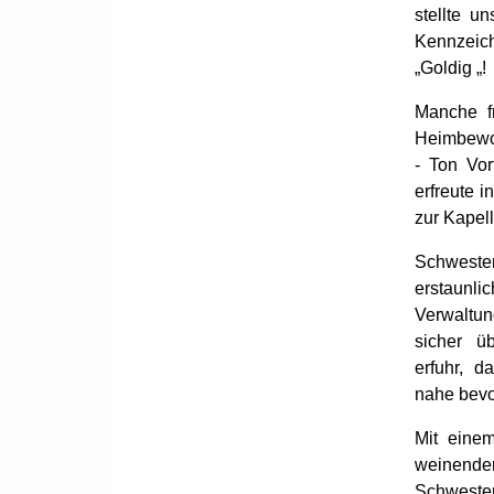
stellte u
Kennzeich
„Goldig „!
Manche f
Heimbewoh
- Ton Vor
erfreute 
zur Kapel
Schwester
erstaunlic
Verwaltun
sicher ü
erfuhr, 
nahe bevo
Mit eine
weinend
Schwester