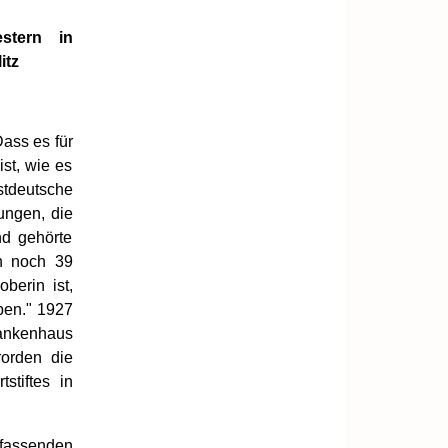
stern in
itz
ass es für
st, wie es
stdeutsche
ungen, die
nd gehörte
en noch 39
berin ist,
ben." 1927
ankenhaus
rorden die
stiftes in
mfassenden