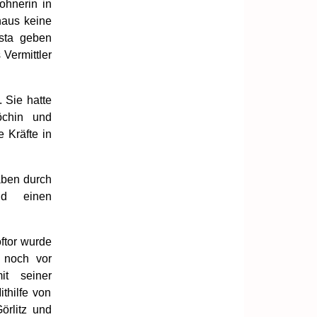
hnerin in
haus keine
sta geben
 Vermittler
 Sie hatte
öchin und
e Kräfte in
aben durch
und einen
ftor wurde
 noch vor
it seiner
thilfe von
örlitz und