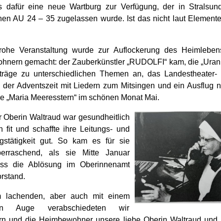
ns dafür eine neue Wartburg zur Verfügung, der in Stralsu
en AU 24 – 35 zugelassen wurde. Ist das nicht laut Elementen
rohe Veranstaltung wurde zur Auflockerung des Heimleben
nern gemacht: der Zauberkünstler „RUDOLFI“ kam, die „Urani
träge zu unterschiedlichen Themen an, das Landestheater
in der Adventszeit mit Liedern zum Mitsingen und ein Ausflug n
le „Maria Meeresstern“ im schönen Monat Mai.
 Oberin Waltraud war gesundheitlich
h fit und schaffte ihre Leitungs- und
gstätigkeit gut. So kam es für sie
berraschend, als sie Mitte Januar
dass die Ablösung im Oberinnenamt
rstand.
m lachenden, aber auch mit einem
en Auge verabschiedeten wir
n und die Heimbewohner unsere liebe Oberin Waltraud und