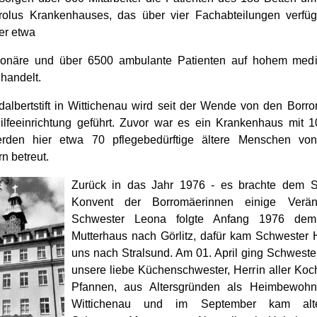
olus Krankenhauses, das über vier Fachabteilungen verfügt
er etwa
tionäre und über 6500 ambulante Patienten auf hohem medi
handelt.
dalbertstift in Wittichenau wird seit der Wende von den Borr
hilfeeinrichtung geführt. Zuvor war es ein Krankenhaus mit 1
rden hier etwa 70 pflegebedürftige ältere Menschen vo
rn betreut.
Zurück in das Jahr 1976 - es brachte dem St
Konvent der Borromäerinnen einige Verän
Schwester Leona folgte Anfang 1976 dem
Mutterhaus nach Görlitz, dafür kam Schwester 
uns nach Stralsund. Am 01. April ging Schweste
unsere liebe Küchenschwester, Herrin aller Koc
Pfannen, aus Altersgründen als Heimbewohn
Wittichenau und im September kam alter