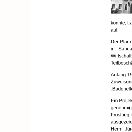
konnte, tr
auf.
Der Pfarr
in Sanda
Wirtschaft
Teilbeschä
Anfang 19
Zuweisun
„Badehelfe
Ein Proje
genehmig
Frostbeg
ausgezeic
Herrn Jür