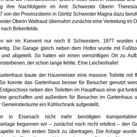
itig ihre Nachfolgerin im Amt: Schwester Oberin Theresi
7 von der Provinzoberin in Görlitz Schwester Magna dazu beru
ester Oberin Waltraud übernahm zunächst eine Vertretung im Ott
 nach Birkenfelde.
n wir im Konvent nur noch 8 Schwestern. 1977 wurden 
ertig. Die Garage gleich neben dem Hoftor wurde mit Fußbo
 und abgeteilt. So hatten wir einen vernünftigen Ort zu Au
rstorbenen, der schon lange fehlte. Eine Leichenhalle!
artenhaus baute der Hausmeister eine massive Toilette mit 
So konnte das Gartenhaus besser für Besucher genutzt wer
Erdgeschoss neben den Toiletten im Haupthaus eine gut funkt
ne geschaffen und außerdem für Besucher im Gartenhaus u
r Gemeinderäume ein Kühlschrank aufgestellt.
r in Eisenach nicht mehr benötigten transportable
ranlage begannen wir – zunächst noch nicht ortsfest – den Go
apelle in den ersten Stock zu übertragen. Die Anlage wurde