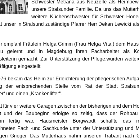
Schwester Metrana aus Neuzelle als Heimbewo
unsere Stralsunder Familie. Da uns das Mutter
weitere Küchenschwester für Schwester Hone
at unser in Stralsund zuständige Pfarrer Herr Dekan Lewicki als
er empfahl Fräulein Helga Grimm (Frau Helga Vital) dem Haus.
u gelernt und in Magdeburg ihren Facharbeiter als K
sleiterin gemacht. Zur Unterstützung der Pflege,wurden weiter
ftigung eingestellt.
76 bekam das Heim zur Erleichterung der pflegerischen Aufg
g der entsprechenden Stelle vom Rat der Stadt Strals
r“ und einen „Krankenlifter“.
kt für vier weitere Garagen zwischen der bisherigen und dem Ho
t und der Baubeginn erfolgte so zeitig, dass der Rohbau
inn fertig war. Hausmeister Borgwardt schaffte das m
hneten Fach -und Sachkunde unter der Unterstützung und Mi
gen Grieger. Das Mutterhaus nahm unseren Trabant nach G