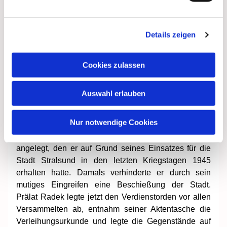
im sozialistischen Geist erzogen.
Die Oberin des Heimes und die Stralsunder
Details zeigen
Geistlichen, darunter auch Monsignore Radek, waren
im vergangenen Monat zum Oberbürgermeister der
Cookies zulassen
Stadt, Motczinski (SED), beordert worden, um die
Schließungsverfügung entgegenzunehmen. Nach
einem mündlichen Protest erhob sich Prälat Radek zu
Auswahl erlauben
einer Erklärung.
Nur notwendige Cookies
Der Prälat hatte zu dieser Unterredung den
Vaterländischen Verdienstorden der Sowjetzone
angelegt, den er auf Grund seines Einsatzes für die
Stadt Stralsund in den letzten Kriegstagen 1945
erhalten hatte. Damals verhinderte er durch sein
mutiges Eingreifen eine Beschießung der Stadt.
Prälat Radek legte jetzt den Verdienstorden vor allen
Versammelten ab, entnahm seiner Aktentasche die
Verleihungsurkunde und legte die Gegenstände auf