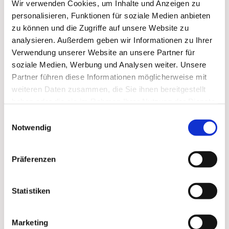
Wir verwenden Cookies, um Inhalte und Anzeigen zu
personalisieren, Funktionen für soziale Medien anbieten
Der leitende
zu können und die Zugriffe auf unsere Website zu
katholische
analysieren. Außerdem geben wir Informationen zu Ihrer
Pfarrer von
Verwendung unserer Website an unsere Partner für
Stralsund,
soziale Medien, Werbung und Analysen weiter. Unsere
Monsignore
Partner führen diese Informationen möglicherweise mit
Friedrich
weiteren Daten zusammen, die Sie ihnen bereitgestellt
Radek, hat
haben oder die sie im Rahmen Ihrer Nutzung der Dienste
den
gesammelt haben.
„Vaterländisch
Einwilligungsauswahl
Notwendig
en
Verdienstorden“ demonstrativ an die Behörden der
Sowjetzone zurückgegeben. Der Prälat protestierte
Präferenzen
damit, gegen die Schließung des katholischen St.
Josef Kinderheimes in Stralsund. Die Schließung des
Heimes und gleichzeitige zwangsweise Überführung
Statistiken
der betreuten Kinder in ein staatliches Kinderheim war
Ende April 1959 durch den Rat der Stadt mit der
Marketing
Begründung verfügt worden, die Kinder würden nicht