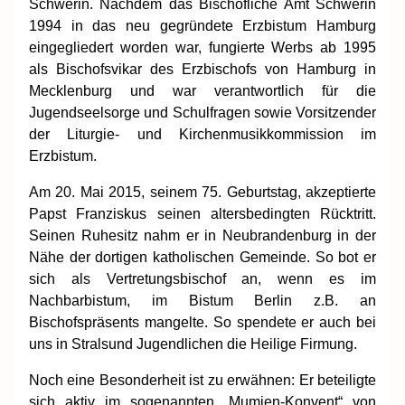
Schwerin. Nachdem das Bischöfliche Amt Schwerin
1994 in das neu gegründete Erzbistum Hamburg
eingegliedert worden war, fungierte Werbs ab 1995
als Bischofsvikar des Erzbischofs von Hamburg in
Mecklenburg und war verantwortlich für die
Jugendseelsorge und Schulfragen sowie Vorsitzender
der Liturgie- und Kirchenmusikkommission im
Erzbistum.
Am 20. Mai 2015, seinem 75. Geburtstag, akzeptierte
Papst Franziskus seinen altersbedingten Rücktritt.
Seinen Ruhesitz nahm er in Neubrandenburg in der
Nähe der dortigen katholischen Gemeinde. So bot er
sich als Vertretungsbischof an, wenn es im
Nachbarbistum, im Bistum Berlin z.B. an
Bischofspräsents mangelte. So spendete er auch bei
uns in Stralsund Jugendlichen die Heilige Firmung.
Noch eine Besonderheit ist zu erwähnen: Er beteiligte
sich aktiv im sogenannten „Mumien-Konvent“ von