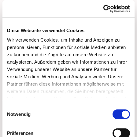
empfing Kleineidam am 17. Dezember 1960 in der
Sankt-Hedwig-Kathedrale zu Berlin für das Bistum
Berlin durch Julius Kardinal Döpfner das Sakrament
der Priesterweihe. Er wurde zunächst Kaplan an der
Diese Webseite verwendet Cookies
Kirche Corpus Christi (Berlin Prenzlauer Berg), dann
Wir verwenden Cookies, um Inhalte und Anzeigen zu
Domkapitular und Sekretär von Bischof Alfred
personalisieren, Funktionen für soziale Medien anbieten
Bengsch und 1969/1970 Kaplan an St. Adalbert
zu können und die Zugriffe auf unsere Website zu
(Berlin-Mitte).
analysieren. Außerdem geben wir Informationen zu Ihrer
Papst Paul VI. ernannte ihn am 12. September 1970
Verwendung unserer Website an unsere Partner für
zum Titularbischof von Nova und bestellte ihn zum
soziale Medien, Werbung und Analysen weiter. Unsere
Weihbischof im damaligen Bistum Berlin. Die
Partner führen diese Informationen möglicherweise mit
Bischofsweihe spendete ihm Alfred Kardinal Bengsch
weiteren Daten zusammen, die Sie ihnen bereitgestellt
am 3. Oktober desselben Jahres. Mitkonsekratoren
haben oder die sie im Rahmen Ihrer Nutzung der Dienste
waren Gerhard Schaffran, Bischof von Meißen und
gesammelt haben.
Einwilligungsauswahl
Bischof Heinrich Theissing, Apostolischer
Notwendig
Administrator in Schwerin.
Er selbst war Mitkonsekrator bei der Bischofsweihe
Präferenzen