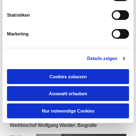
von Bernhard Huhn Görlitz (1971) und Georg
Weinhold Magdeburg (1973).
Statistiken
Nach dem Tode von Kardinal Bengsch im Dezember
1979 leitete Johannes Kleineidam bis zur
Marketing
Amtseinführung von Bischof Joachim Meisner am 17.
Mai 1980 als Diözesanadministrator das Bistum
Berlin.
Details zeigen
1981 verstarb Kleineidam nach langer Krankheit im
Alter von 45 Jahren. Er ist auf dem Friedhof der Sankt-
Cookies zulassen
Hedwigs-Gemeinde in Berlin- Alt Hohenschönhausen
(Konrad Wolf Straße) neben der Kapelle beigesetzt
worden. Auf dem Sankt-Matthias-Friedhof in Berlin-
Auswahl erlauben
Tempelhof (Röblingstraße) am südlichen Rand steht
für ihn ein Gedenkkreuz, welches aus der Zeit der
Nur notwendige Cookies
Teilung Berlins stammt.
Weihbischof Wolfgang Weider; Biografie