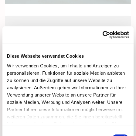
Freitag, 18. September 2026, 18:00
Uhr
Diese Webseite verwendet Cookies
Pfarrkeller, Stralsund, Frankenwall 7,
Wir verwenden Cookies, um Inhalte und Anzeigen zu
18439 Stralsund
personalisieren, Funktionen für soziale Medien anbieten
zu können und die Zugriffe auf unsere Website zu
analysieren. Außerdem geben wir Informationen zu Ihrer
Verwendung unserer Website an unsere Partner für
soziale Medien, Werbung und Analysen weiter. Unsere
Partner führen diese Informationen möglicherweise mit
weiteren Daten zusammen, die Sie ihnen bereitgestellt
haben oder die sie im Rahmen Ihrer Nutzung der Dienste
gesammelt haben.
Einwilligungsauswahl