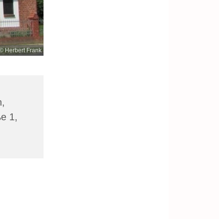
© Herbert Frank
n,
ße 1,