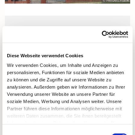
© Herbert Frank
Sonntag, 19. September 2027, 08:30
Uhr
Diese Webseite verwendet Cookies
St. Jakobus, Grimmen, Dr.-Kurt-
Wir verwenden Cookies, um Inhalte und Anzeigen zu
Fischer-Straße 1, 18507 Grimmen
personalisieren, Funktionen für soziale Medien anbieten
zu können und die Zugriffe auf unsere Website zu
analysieren. Außerdem geben wir Informationen zu Ihrer
Verwendung unserer Website an unsere Partner für
soziale Medien, Werbung und Analysen weiter. Unsere
Partner führen diese Informationen möglicherweise mit
weiteren Daten zusammen, die Sie ihnen bereitgestellt
haben oder die sie im Rahmen Ihrer Nutzung der Dienste
gesammelt haben.
Einwilligungsauswahl