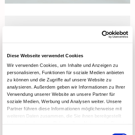
Dienstag, 22. September 2026, 19:00
Uhr
Diese Webseite verwendet Cookies
Begräbniskirche Herz Jesu, Garz,
Wir verwenden Cookies, um Inhalte und Anzeigen zu
Bergener Straße, 18574 Garz/Rügen
personalisieren, Funktionen für soziale Medien anbieten
zu können und die Zugriffe auf unsere Website zu
analysieren. Außerdem geben wir Informationen zu Ihrer
Verwendung unserer Website an unsere Partner für
soziale Medien, Werbung und Analysen weiter. Unsere
Partner führen diese Informationen möglicherweise mit
weiteren Daten zusammen, die Sie ihnen bereitgestellt
haben oder die sie im Rahmen Ihrer Nutzung der Dienste
gesammelt haben.
Einwilligungsauswahl