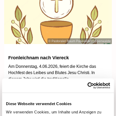
© Pastoraler Raum Pasewalk-Hoppenwalde
Fronleichnam nach Viereck
Am Donnerstag, 4.06.2026, feiert die Kirche das
Hochfest des Leibes und Blutes Jesu Christi. In
diesem Jahr wird die traditionelle
Fronleichnamsprozession in Vorpommern in Viereck
stattfinden. Wir planen eine Busfahrt von Stralsund
dahin. Schüler können sich dafür freistellen lassen.
Diese Webseite verwendet Cookies
Wir verwenden Cookies, um Inhalte und Anzeigen zu