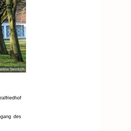
rtina Steinfurth
alfriedhof
ngang des