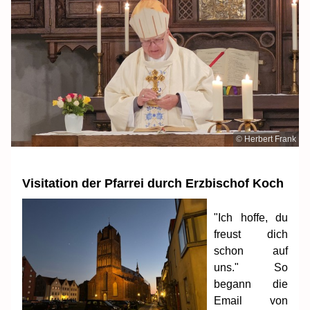
© Herbert Frank
Visitation der Pfarrei durch Erzbischof Koch
"Ich hoffe, du
freust dich
schon auf
uns." So
begann die
Email von