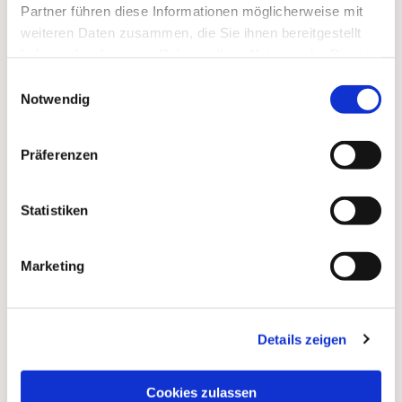
Altentreptow: 29./30.12; 02./03.01
Partner führen diese Informationen möglicherweise mit
Grimmen/Tribsees: 02.01.2026
weiteren Daten zusammen, die Sie ihnen bereitgestellt
Insel Rügen: Anfang bis Mitte Januar
haben oder die sie im Rahmen Ihrer Nutzung der Dienste
Zingst/Barth: Nach individueller Vereinbarung
gesammelt haben.
Einwilligungsauswahl
Notwendig
Die Online-Anmeldung zum Emfpang der Sternsinger
ist bis zum 16.12.25 (alle anderen Standorte) möglich.
Präferenzen
Statistiken
Marketing
Details zeigen
Cookies zulassen