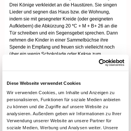
Drei Könige verkleidet an die Haustüren. Sie singen
Lieder und segnen das Haus bzw. die Wohnung,
indem sie mit gesegneter Kreide (oder geeigneten
Aufklebern) die Abkürzung 20 *C + M + B+ 26 an die
Tür schreiben und ein Segensgebet sprechen. Dann
nehmen die Kinder in einer Sammelbüchse ihre
Spende in Empfang und freuen sich vielleicht noch
über ein wenig Schokolade oder Kekse zum
mitnehmen, ehe sie weiterziehen. Der Besuch dauert
ca. 10 Minuten.
Wenn Sie die Sternsinger empfangen wollen, dann
Diese Webseite verwendet Cookies
achten Sie bitte bei der Anmeldung auf die
Wir verwenden Cookies, um Inhalte und Anzeigen zu
angegebenen Zeiträume, in denen die Kinder
personalisieren, Funktionen für soziale Medien anbieten
unterwegs sein werden:
zu können und die Zugriffe auf unsere Website zu
Großraum Stralsund (Stadt und
analysieren. Außerdem geben wir Informationen zu Ihrer
Umgebung): 29./30.12; 02./03.01
Verwendung unserer Website an unsere Partner für
Großraum Demmin und
soziale Medien, Werbung und Analysen weiter. Unsere