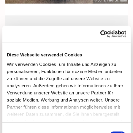
© Johannes Schaan
Freitag, 12. Februar 2027, 10:00 -
11:30 Uhr
Diese Webseite verwendet Cookies
Pfarrsaal, Demmin, Reiferstraße 2A,
Wir verwenden Cookies, um Inhalte und Anzeigen zu
17109 Demmin
personalisieren, Funktionen für soziale Medien anbieten
zu können und die Zugriffe auf unsere Website zu
analysieren. Außerdem geben wir Informationen zu Ihrer
Verwendung unserer Website an unsere Partner für
soziale Medien, Werbung und Analysen weiter. Unsere
Partner führen diese Informationen möglicherweise mit
weiteren Daten zusammen, die Sie ihnen bereitgestellt
haben oder die sie im Rahmen Ihrer Nutzung der Dienste
gesammelt haben.
Einwilligungsauswahl